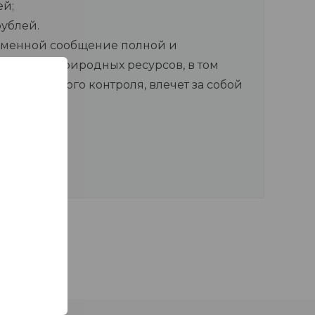
ей;
рублей.
еменной сообщение полной и
реды и природных ресурсов, в том
одственного контроля, влечет за собой
ей;
ублей.