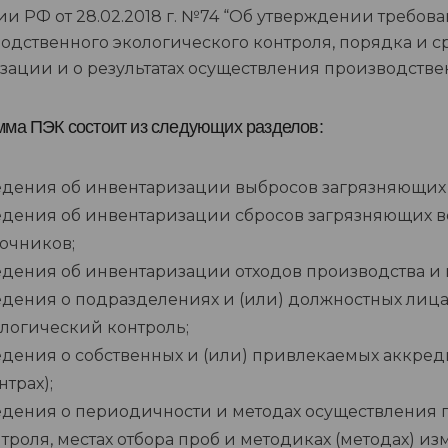
ии РФ от 28.02.2018 г. №74 “Об утверждении треб
одственного экологического контроля, порядка и с
зации и о результатах осуществления производствен
мма ПЭК состоит из следующих разделов:
дения об инвентаризации выбросов загрязняющих 
дения об инвентаризации сбросов загрязняющих в
очников;
дения об инвентаризации отходов производства и 
дения о подразделениях и (или) должностных лица
логический контроль;
дения о собственных и (или) привлекаемых аккред
нтрах);
дения о периодичности и методах осуществления 
троля, местах отбора проб и методиках (методах) и