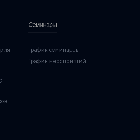
Семинары
ория
График семинаров
График мероприятий
ой
сов