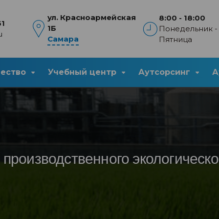
ул. Красноармейская
8:00 - 18:00
61
1Б
Понедельник -
u
Самара
Пятница
чество
Учебный центр
Аутсорсинг
А
производственного экологическо