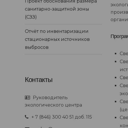
Проект обоснования размера
эколог
санитарно-защитной зоны
произв
(СЗЗ)
органи
Отчёт по инвентаризации
Програ
стационарных источников
выбросов
Све
Све
ист
Све
Контакты
Све
эко
Руководитель
Све
экологического центра
(це
+ 7 (846) 300 40 51 доб. 115
Све
кон