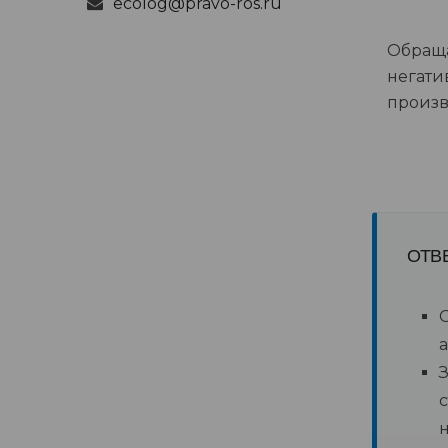
ecolog@pravo-ros.ru
Обраща
негати
произв
ОТВ
а
н