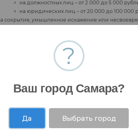
на должностных лиц – от 2 000 до 5 000 рубл
на юридических лиц – от 20 000 до 100 000 
За сокрытие, умышленное искажение или несвоевр
достоверной информации о состоянии окружающей с
числе данных, полученных при осуществлении произв
?
наложение административного штрафа (ст. 8.5 КоАП):
на должностных лиц – от 3 000 до 6 000 рубл
на юридических лиц – от 20 000 до 80 000 р
Ваш город Самара?
Да
Выбрать город