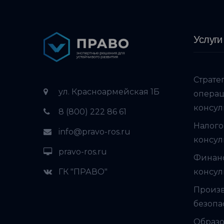
Услуги
Страте
ул. Красноармейская 1Б
опера
консул
8 (800) 222 86 61
Налого
info@pravo-ros.ru
консул
pravo-ros.ru
Финан
ГК "ПРАВО"
консул
Произ
безопа
Образо