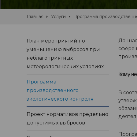
Главная
Услуги
Программа производственно
Данная
План мероприятий по
сфере 
уменьшению выбросов при
произв
неблагоприятных
метеорологических условиях
Кому не
Программа
производственного
В соот
экологического контроля
утверж
обязан
Проект нормативов предельно
деятель
допустимых выбросов
Програ