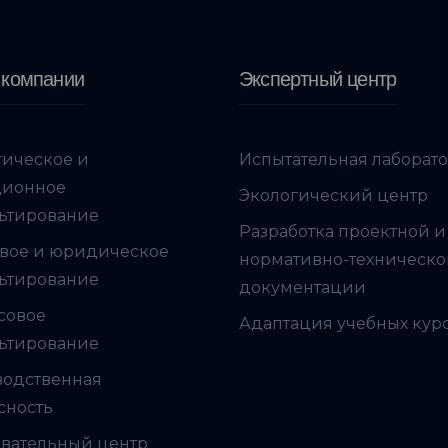
 компании
Экспертный центр
гическое и
Испытательная лаборат
ционное
Экологический центр
ьтирование
Разработка проектной и
вое и юридическое
нормативно-техническ
ьтирование
документации
совое
Адаптация учебных кур
ьтирование
водственная
сность
вательный центр