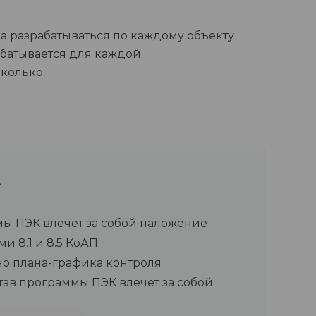
а разрабатываться по каждому объекту
абатывается для каждой
колько.
ы ПЭК влечет за собой наложение
 8.1 и 8.5 КоАП.
но плана-графика контроля
тав программы ПЭК влечет за собой