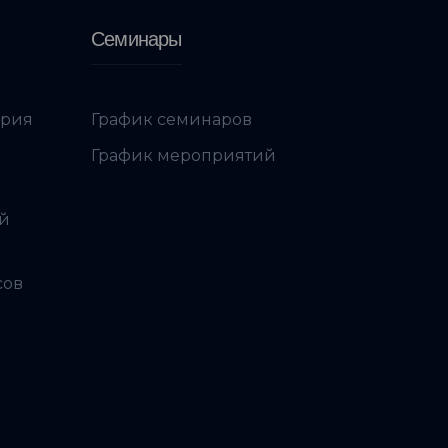
Семинары
ория
График семинаров
График мероприятий
ой
сов