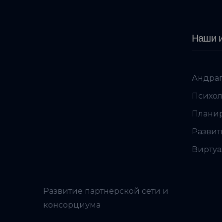
Наши и
Андраг
Психол
Планир
Развит
Виртуа
Развитие партнёрской сети и
консорциума