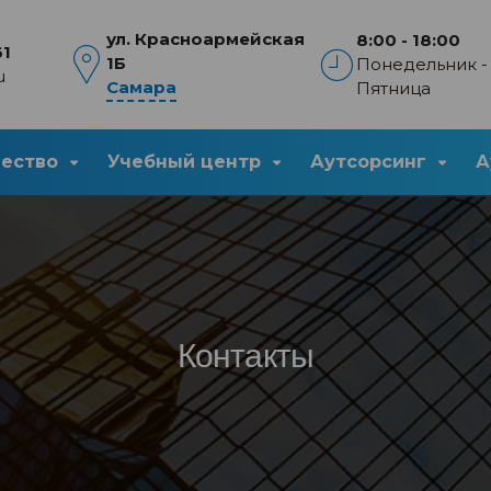
ул. Красноармейская
8:00 - 18:00
61
1Б
Понедельник -
u
Самара
Пятница
чество
Учебный центр
Аутсорсинг
А
Контакты