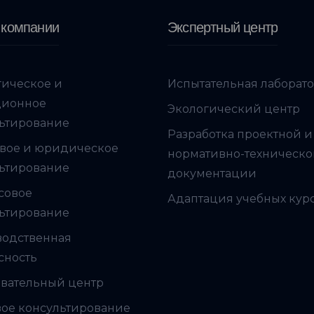
 компании
Экспертный центр
гическое и
Испытательная лаборат
ционное
Экологический центр
ьтирование
Разработка проектной и
вое и юридическое
нормативно-техническ
ьтирование
документации
совое
Адаптация учебных кур
ьтирование
водственная
сность
вательный центр
ое консультирование