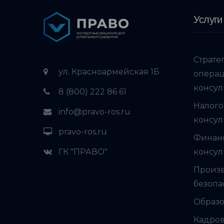
Услуги
Страте
ул. Красноармейская 1Б
опера
консул
8 (800) 222 86 61
Налого
info@pravo-ros.ru
консул
pravo-ros.ru
Финан
ГК "ПРАВО"
консул
Произ
безопа
Образо
Кадров