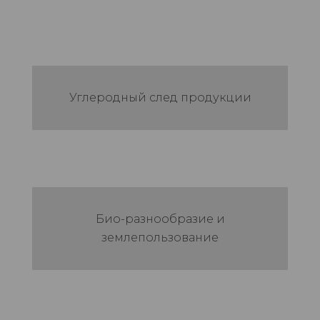
Углеродный след продукции
Био-разнообразие и
землепользование