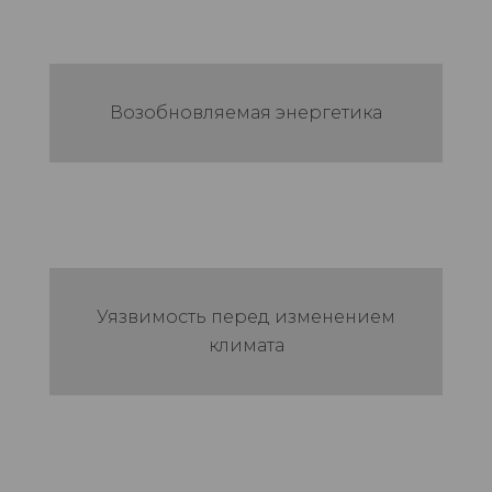
Возобновляемая энергетика
Уязвимость перед изменением
климата