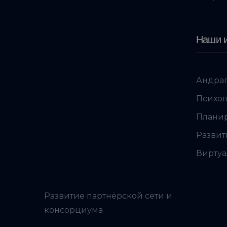
Наши и
Андраг
Психол
Планир
Развит
Виртуа
Развитие партнёрской сети и
консорциума