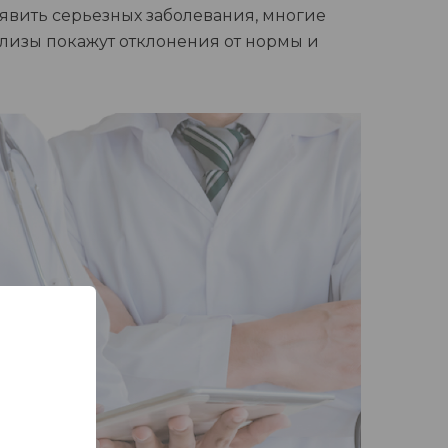
явить серьезных заболевания, многие
ализы покажут отклонения от нормы и