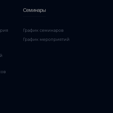
Семинары
ория
График семинаров
График мероприятий
ой
сов