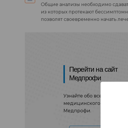
Общие анализы необходимо сдавать
из которых протекают бессимптомно
позволят своевременно начать леч
Перейти на сайт
Медпрофи
Узнайте обо всех услугах
медицинского центра на 
Медпрофи.