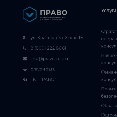
Услуги
Страте
ул. Красноармейская 1Б
опера
консул
8 (800) 222 86 61
Налого
info@pravo-ros.ru
консул
pravo-ros.ru
Финан
ГК "ПРАВО"
консул
Произ
безопа
Образо
Кадров