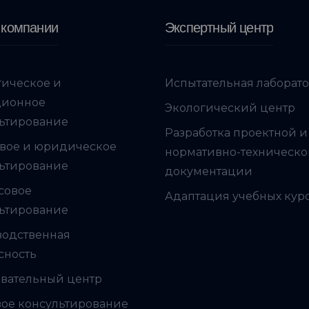
 компании
Экспертный центр
гическое и
Испытательная лаборат
ционное
Экологический центр
ьтирование
Разработка проектной и
вое и юридическое
нормативно-техническ
ьтирование
документации
совое
Адаптация учебных кур
ьтирование
водственная
сность
вательный центр
ое консультирование