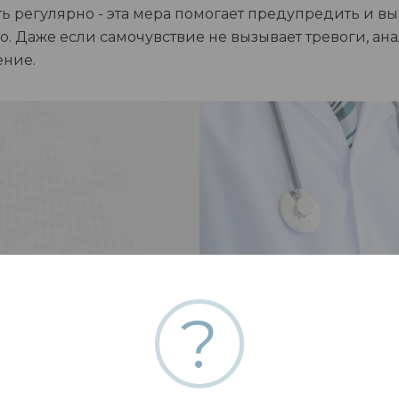
 регулярно - эта мера помогает предупредить и вы
. Даже если самочувствие не вызывает тревоги, ан
ение.
?
сайте