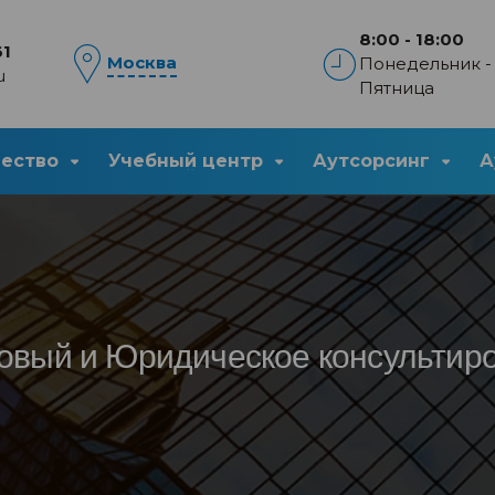
8:00 - 18:00
61
Москва
Понедельник -
u
Пятница
чество
Учебный центр
Аутсорсинг
А
овый и Юридическое консультир