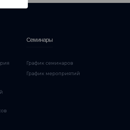
Семинары
ория
График семинаров
График мероприятий
ой
сов