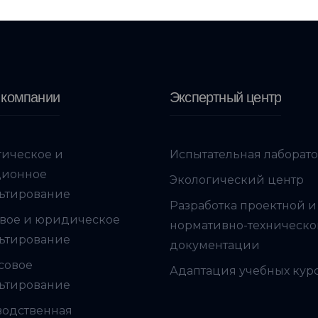
 компании
Экспертный центр
гическое и
Испытательная лаборат
ционное
Экологический центр
ьтирование
Разработка проектной и
вое и юридическое
нормативно-техническ
ьтирование
документации
совое
Адаптация учебных кур
ьтирование
водственная