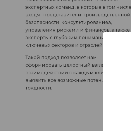
экспертных команд, в которые в том числ
входят представители производственной
безопасности, консультированиеа,
управления рисками и финансов, а также
эксперты с глубоким пониманием
ключевых секторов и отраслей экономики
Такой подход позволяет нам
сформировать целостный взгляд при
взаимодействии с каждым клиентом и
выявить все возможные потенциальные
трудности.