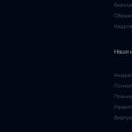
безопа
Образо
Кадров
Наши и
Андраг
Психол
Планир
Развит
Виртуа