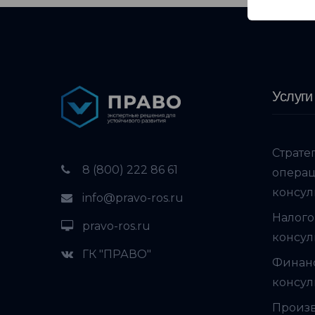
Услуги
Страте
8 (800) 222 86 61
опера
консул
info@pravo-ros.ru
Налого
pravo-ros.ru
консул
ГК "ПРАВО"
Финан
консул
Произ