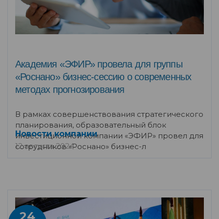
Академия «ЭФИР» провела для группы
«Роснано» бизнес-сессию о современных
методах прогнозирования
В рамках совершенствования стратегического
планирования, образовательный блок
Новости компании
инвестиционной компании «ЭФИР» провел для
12 августа 2024
сотрудников «Роснано» бизнес-л
24