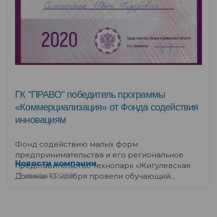
ГК "ПРАВО" победитель программы
«Коммерциализация» от Фонда содействия
инновациям
Фонд содействию малых форм
предпринимательства и его региональное
Новости компании
представительство технопарк «Жигулевская
17 ноября 2020
Долина» 13 ноября провели обучающий
семинар