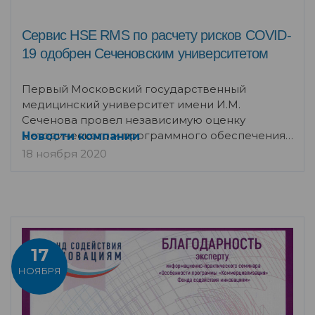
Сервис HSE RMS по расчету рисков COVID-
19 одобрен Сеченовским университетом
Первый Московский государственный
медицинский университет имени И.М.
Сеченова провел независимую оценку
методического и программного обеспечения
Новости компании
серви
18 ноября 2020
17
НОЯБРЯ