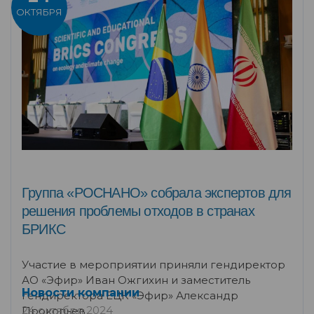
ОКТЯБРЯ
Группа «РОСНАНО» собрала экспертов для
решения проблемы отходов в странах
БРИКС
Участие в мероприятии приняли гендиректор
АО «Эфир» Иван Ожгихин и заместитель
Новости компании
гендиректора ЕЦК «Эфир» Александр
24 октября 2024
Прокопьев