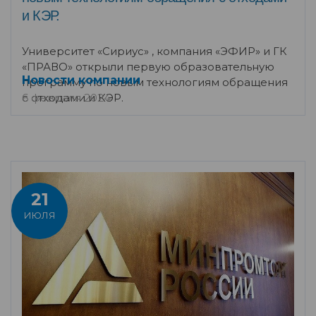
и КЭР.
Университет «Сириус» , компания «ЭФИР» и ГК
«​ПРАВО»​ открыли первую образовательную
Новости компании
программу по новым технологиям обращения
6 февраля 2024
с отходами и КЭР.
21
ИЮЛЯ