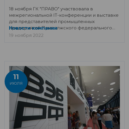
18 ноября ГК "ПРАВО" участвовала в
межрегиональной IТ-конференции и выставке
для представителей промышленных
предприятий Приволжского федерального
Новости компании
окр
19 ноября 2022
11
ИЮЛЯ