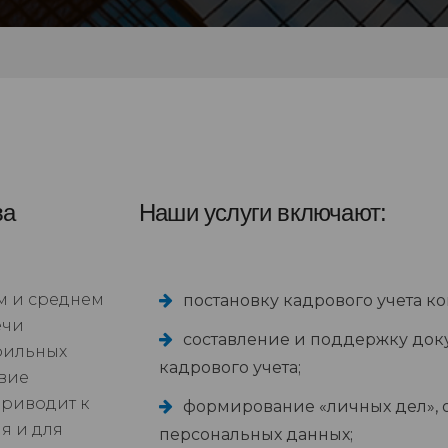
ва
Наши услуги включают:
м и среднем
постановку кадрового учета к
ечи
составление и поддержку до
офильных
кадрового учета;
твие
приводит к
формирование «личных дел», 
я и для
персональных данных;