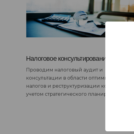
Налоговое консультирование
Проводим налоговый аудит и
консультации в области оптимизации
налогов и реструктуризации компании с
учетом стратегического планирования