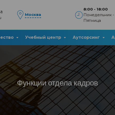
8:00 - 18:00
61
Москва
Понедельник -
u
Пятница
чество
Учебный центр
Аутсорсинг
А
Функции отдела кадров