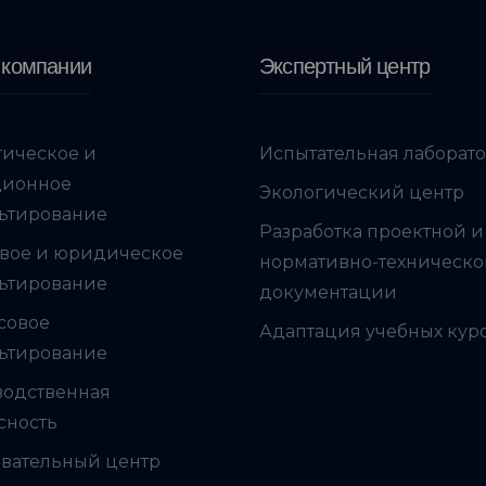
 компании
Экспертный центр
гическое и
Испытательная лаборат
ционное
Экологический центр
ьтирование
Разработка проектной и
вое и юридическое
нормативно-техническ
ьтирование
документации
совое
Адаптация учебных кур
ьтирование
водственная
сность
вательный центр