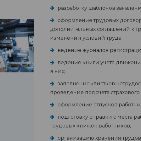
разработку шаблонов заявлен
оформление трудовых договоро
дополнительных соглашений к т
изменении условий труда;
ведение журналов регистрац
ведение книги учета движен
в них;
заполнение «листков нетрудос
проведение подсчета страхового 
оформление отпусков работни
подготовку справки с места р
трудовых книжек работников;
е
организацию хранения трудов