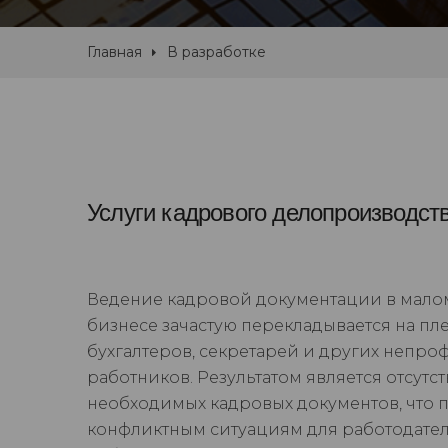
Главная
В разработке
Услуги кадрового делопроизводст
Ведение кадровой документации в мало
бизнесе зачастую перекладывается на пл
бухгалтеров, секретарей и других непр
работников. Результатом является отсутс
необходимых кадровых документов, что 
конфликтным ситуациям для работодател