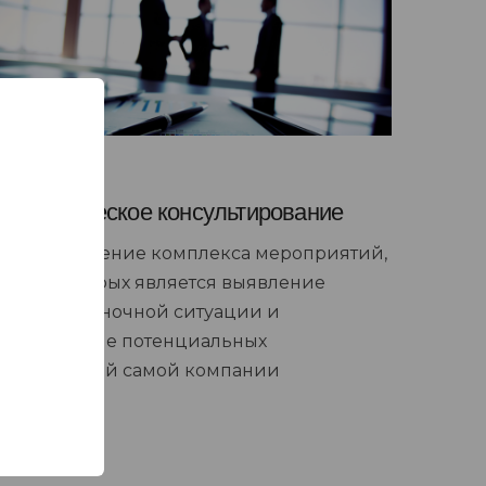
Стратегическое консультирование
Предоставление комплекса мероприятий,
целью которых является выявление
текущей рыночной ситуации и
определение потенциальных
потребностей самой компании