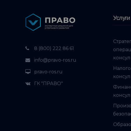
Услуги
Страте
8 (800) 222 86 61
опера
консул
info@pravo-ros.ru
Налого
pravo-ros.ru
консул
ГК "ПРАВО"
Финан
консул
Произ
безопа
Образо