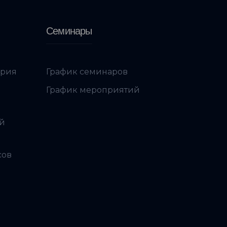
Семинары
ория
График семинаров
График мероприятий
ой
сов