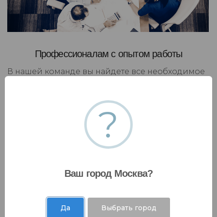
Профессионалам с опытом работы
В нашей команде вы найдете все необходимое
для построения успешной карьеры, развития
личного бренда и применения накопленного
?
опыта в решении масштабных бизнес-задач. Мы
поможем вам максимально эффективно
использовать ваши навыки и знания, чтобы
достичь желаемого успеха и умело
капитализировать на своих достижениях.
Ваш город Москва?
Да
Выбрать город