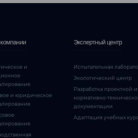
 компании
Экспертный центр
гическое и
Испытательная лаборат
ционное
Экологический центр
ьтирование
Разработка проектной и
вое и юридическое
нормативно-техническ
ьтирование
документации
совое
Адаптация учебных кур
ьтирование
водственная