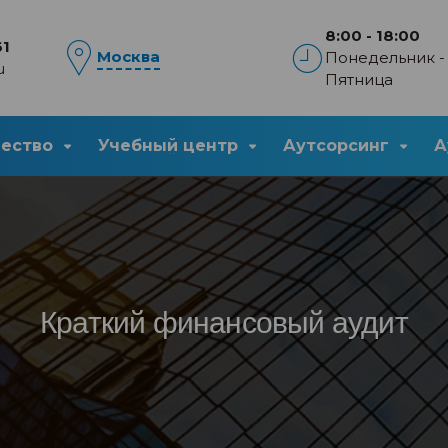
8:00 - 18:00
61
Москва
Понедельник -
u
Пятница
чество
Учебный центр
Аутсорсинг
А
Краткий финансовый аудит