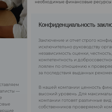
необходимые финансовые ресурсы
Конфиденциальность закл
Заключение и отчет строго конф
исключительно руководству орга
независимость оценки, честность
компетентность и добросовестнос
лоялен по отношению к проверяе
за последствия выданных рекоме
оставляем
В нашей компании ценность фина
иалисты —
высокий уровень. Для максималь
е
компании готовят различные виды
товые
собственников проверяемой ком
кающие