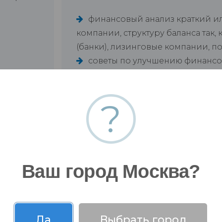
финансовый анализ краткий ил
компании, структуру баланса так,
(банки), лизинговые компании, п
советы по улучшению финансо
?
Ваш город Москва?
Да
Выбрать город