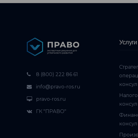
Услуги
Страте
8 (800) 222 86 61
опера
консул
info@pravo-ros.ru
Налого
pravo-ros.ru
консул
ГК "ПРАВО"
Финан
консул
Произ