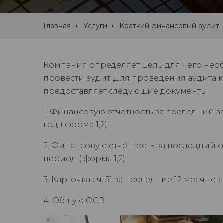
Главная
Услуги
Краткий финансовый аудит
Компания определяет цель для чего не
провести аудит. Для проведения аудита 
предоставляет следующие документы:
1. Финансовую отчётность за последний 
год ( форма 1,2)
2. Финансовую отчётность за последний 
период ( форма 1,2)
3. Карточка сч. 51 за последние 12 месяцев
4. Общую ОСВ