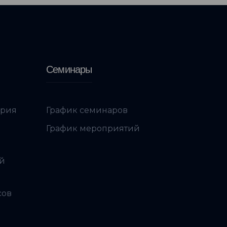
Семинары
ория
График семинаров
График мероприятий
ой
сов