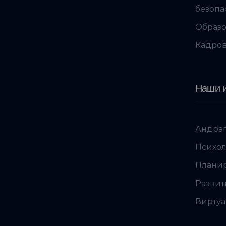
безопа
Образо
Кадров
Наши и
Андраг
Психол
Планир
Развит
Виртуа