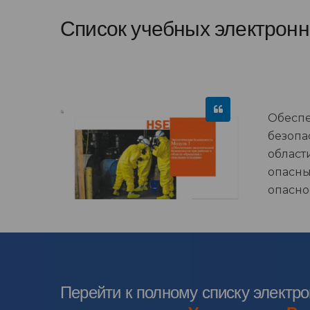
Список учебных электронн
Обеспе
безопа
област
опасны
опасно
Перейти к полному списку электр