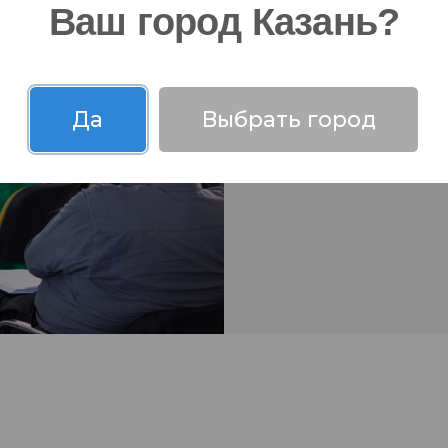
Мы удел
Ваш город Казань?
комфорт
система
оборудо
благода
Да
Выбрать город
станови
интерес