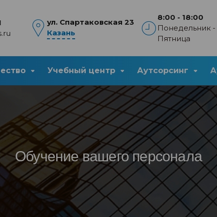
8:00 - 18:00
ул. Спартаковская 23
1
Понедельник -
Казань
.ru
Пятница
чество
Учебный центр
Аутсорсинг
А
Обучение вашего персонала