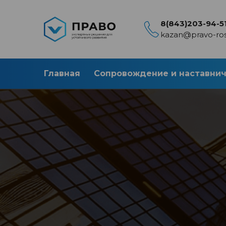
8(843)203-94-5
kazan@pravo-ros
Главная
Сопровождение и наставни