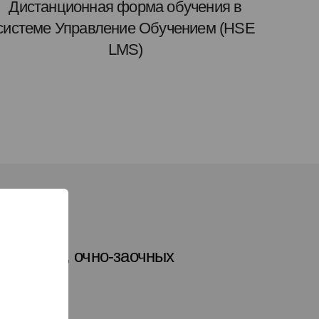
Дистанционная форма обучения в
системе Управление Обучением (HSE
LMS)
ик очных, очно-заочных
тий