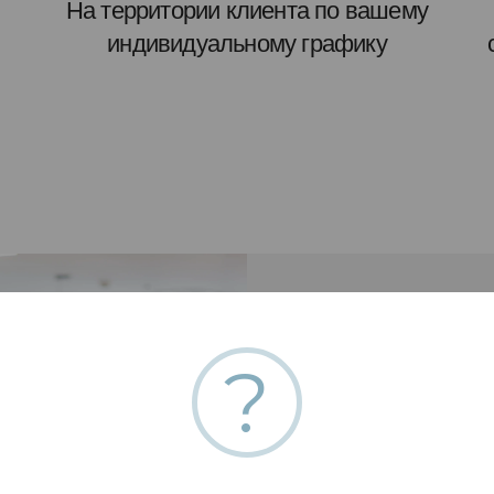
На территории клиента по вашему
индивидуальному графику
?
Граф
заня