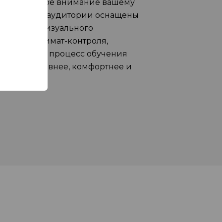
яем большое внимание вашему
у. Учебные аудитории оснащены
ми аудио-визуального
вания и климат-контроля,
ря которым, процесс обучения
тся эффективнее, комфортнее и
нее.