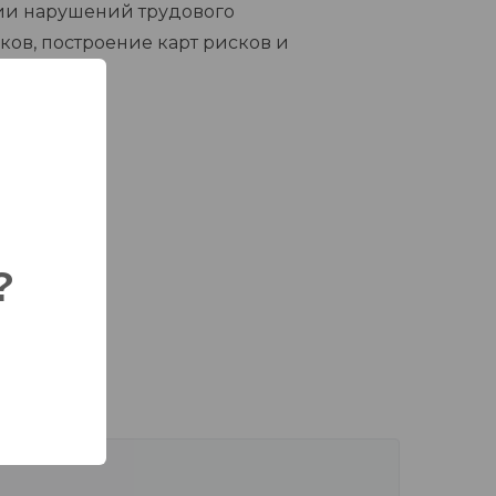
ии нарушений трудового
ков, построение карт рисков и
ния
?