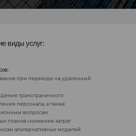
е виды услуг:
сов:
вание при переходе на удаленный
дение трансграничного
ления персонала, а также
ционным вопросам
ых планов снижения затрат
росам альтернативных моделей