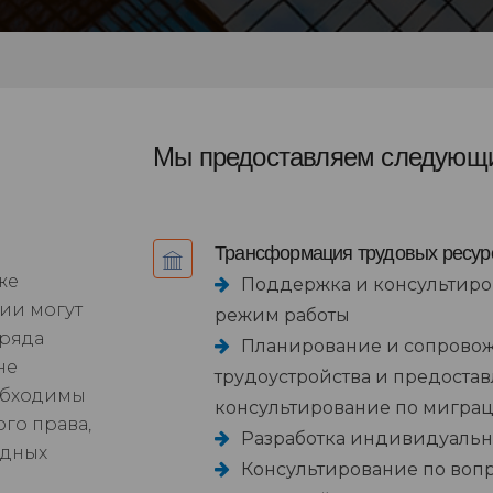
Мы предоставляем следующи
Трансформация трудовых ресур
же
Поддержка и консультиро
ии могут
режим работы
 ряда
Планирование и сопровож
не
трудоустройства и предостав
обходимы
консультирование по мигра
го права,
Разработка индивидуальн
одных
Консультирование по воп