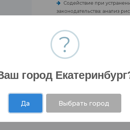
Содействие при устранен
законодательства: анализ рис
разработка планов их сниже
?
е
дприятии
Ваш город Екатеринбург
Да
Выбрать город