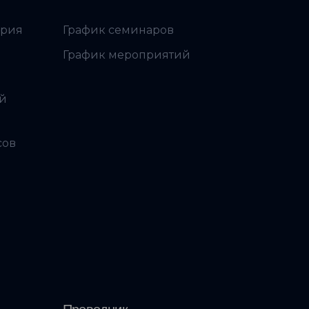
ория
График семинаров
График мероприятий
ой
сов