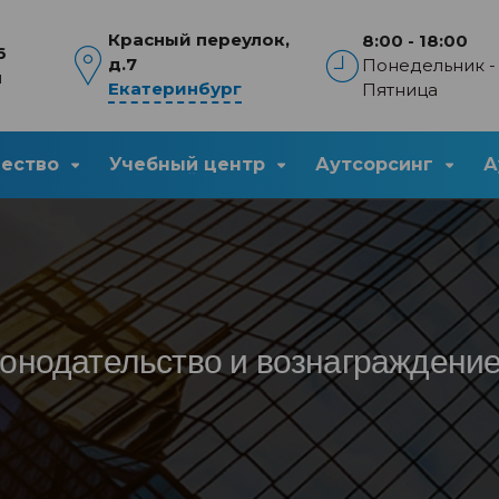
Красный переулок,
8:00 - 18:00
6
д.7
Понедельник -
u
Екатеринбург
Пятница
чество
Учебный центр
Аутсорсинг
А
конодательство и вознаграждение