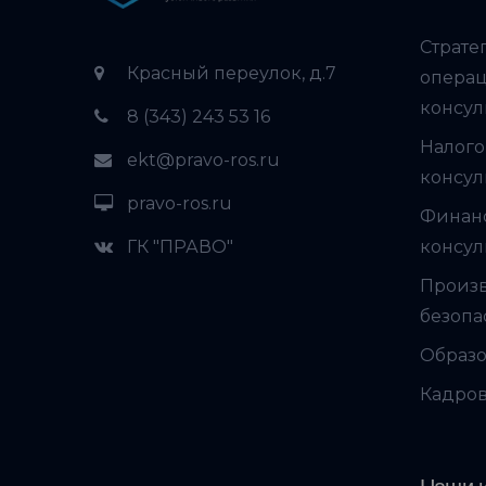
Страте
Красный переулок, д.7
опера
консул
8 (343) 243 53 16
Налого
ekt@pravo-ros.ru
консул
pravo-ros.ru
Финан
ГК "ПРАВО"
консул
Произ
безопа
Образо
Кадров