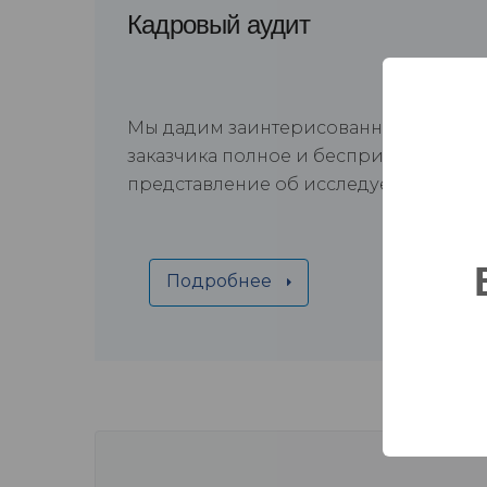
Кадровый аудит
Мы дадим заинтерисованной сторон
заказчика полное и беспристрастное
представление об исследуемом пре
Подробнее