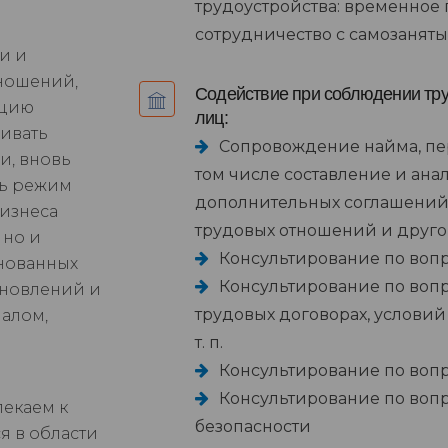
трудоустройства: временное
сотрудничество с самозанят
и и
ношений,
Содействие при соблюдении тру
ицию
лиц:
ивать
Сопровождение найма, пер
и, вновь
том числе составление и ана
ть режим
дополнительных соглашений
бизнеса
трудовых отношений и друг
 но и
Консультирование по вопр
нованных
Консультирование по воп
ановлений и
трудовых договорах, условий 
налом,
т. п.
Консультирование по вопр
Консультирование по воп
лекаем к
безопасности
я в области