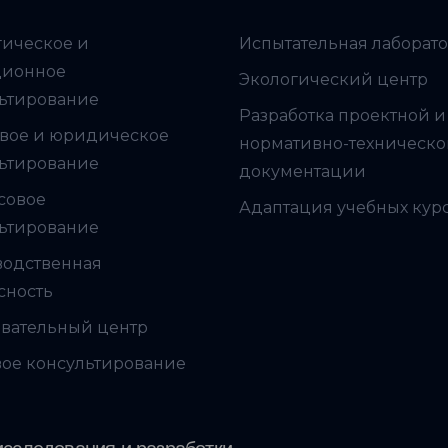
гическое и
Испытательная лаборат
ционное
Экологический центр
ьтирование
Разработка проектной и
вое и юридическое
нормативно-техническ
ьтирование
документации
совое
Адаптация учебных кур
ьтирование
водственная
сность
вательный центр
ое консультирование