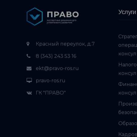
Услуги
Страте
Красный переулок, д.7
опера
консул
8 (343) 243 53 16
Налого
ekt@pravo-ros.ru
консул
pravo-ros.ru
Финан
ГК "ПРАВО"
консул
Произ
безопа
Образо
Кадров