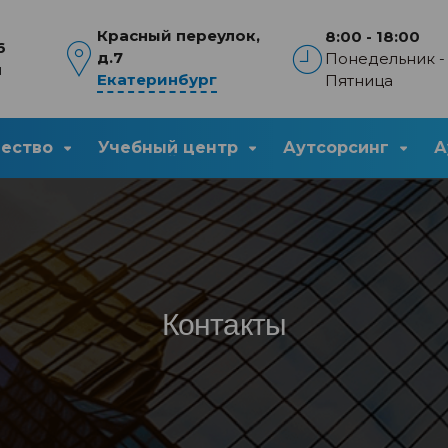
Красный переулок,
8:00 - 18:00
6
д.7
Понедельник -
u
Екатеринбург
Пятница
чество
Учебный центр
Аутсорсинг
А
Контакты