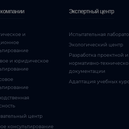
 компании
Экспертный центр
гическое и
Испытательная лаборат
ционное
Экологический центр
ьтирование
Разработка проектной и
вое и юридическое
нормативно-техническ
ьтирование
документации
совое
Адаптация учебных кур
ьтирование
водственная
сность
вательный центр
ое консультирование