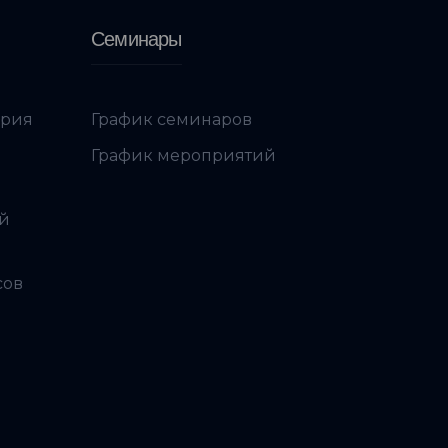
Семинары
ория
График семинаров
График мероприятий
ой
сов