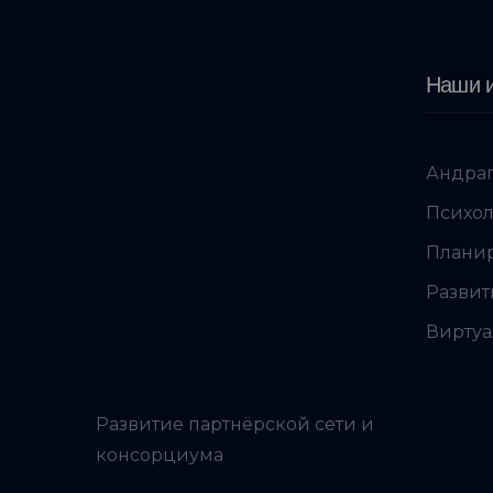
Наши и
Андраг
Психол
Планир
Развит
Виртуа
Развитие партнёрской сети и
консорциума